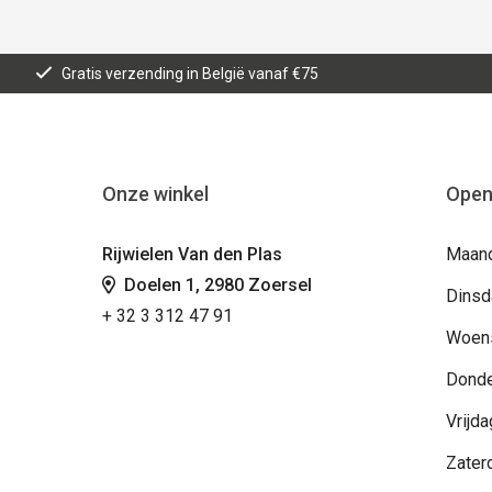
Gratis verzending in België vanaf €75
Onze winkel
Open
Rijwielen Van den Plas
Maand
Doelen 1, 2980 Zoersel
Dinsda
+ 32 3 312 47 91
Woens
Donde
Vrijda
Zater