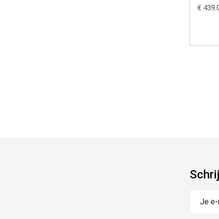
€ 439.
Schri