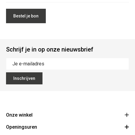
Bestel je bon
Schrijf je in op onze nieuwsbrief
Inschrijven
Onze winkel
Openingsuren
Rijwielen Van den Plas
Doelen 1, 2980 Zoersel